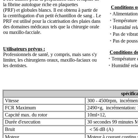
la fibrine autologue riche en plaquettes
Conditions o
(PRF) et globules blancs. Il est obtenu à partir de
•
Alimentation
la centrifugation d'un petit échantillon de sang . Le
•
Température
PRF est utilisé pour la cicatrisation des plaies dans
•
des domaines médicaux tels que la chirurgie orale
Humidité rela
ou maxillo-facciale.
•
Pas de vibrati
•
Pas de poussiè
Utilisateurs prévus :
Conditions de
Professionnels de santé, y compris, mais sans s'y
•
Température 
limiter, les chirurgiens oraux, maxillo-faciaux ou
•
les dentistes.
Humidité rela
spécific
Vitesse
300 - 4500rpm, incrément
FCR Maximum
2490×g, incrémentation:
Capcité max. du rotor
10ml×12,
Durée d'execution
30 secondes 99 minutes 
Bruit
＜56 dB (A)
Moteur
Moteur à courant continu s