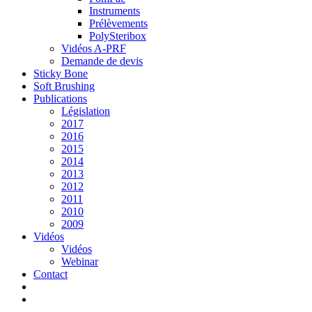
Instruments
Prélèvements
PolySteribox
Vidéos A-PRF
Demande de devis
Sticky Bone
Soft Brushing
Publications
Législation
2017
2016
2015
2014
2013
2012
2011
2010
2009
Vidéos
Vidéos
Webinar
Contact