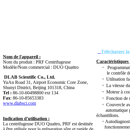
Télécharger la 
Nom de l'appareil :
Caractéristiques 
Nom du produit : PRF Centrifugeuse
•
Modèle/Nom commercial : DUO Quattro
Programmatio
le contrôle de 
DLAB Scientific Co., Ltd.
•
Utilisation fa
YuAn Road 31, Airport Economic Core Zone,
•
La vitesse du
Shunyi District, Beijing 101318, China
•
Moteur à cour
Tel :
86-10-60498800 ext 134
•
Fax
: 86-10-85653383
Fonction de 
www.dlabsci.com
•
Couvercle av
automatique per
échantillons.
Indication d'utilisation :
•
Autodiagnost
La centrifugeuse DUO Quattro, PRF est destinée
fonctionnement c
à être utilisée pour la préparation sûre et rapide de