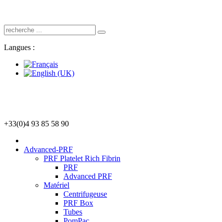
Langues :
+33(0)4 93 85 58 90
Advanced-PRF
PRF Platelet Rich Fibrin
PRF
Advanced PRF
Matériel
Centrifugeuse
PRF Box
Tubes
PomPac