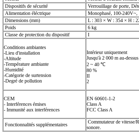
Dispositifs de sécurité
Verrouillage de porte, Dét
Alimentation éléctrique
Monophasé, 100-240V~,
Dimensions (mm)
L : 303 × W : 354 × H : 2
Poids
6 kg
Classe de protection du dispositif
I
Conditions ambiantes
Intérieur uniquement
-Lieu d'installation
Jusqu'à 2 000 m au-dessus
-Altitude
-Température ambiante
2 ~ 40 ℃
-Humidité
80 %
-Catégorie de surtension
II
-Degré de pollution
2
CEM
EN 60601-1-2
- Interférences émises
Class A
- Immunité aux interférences
FCC Class A
Commutateur de vitesse/RC
Fonctionnalités supplémentaires
sonore.