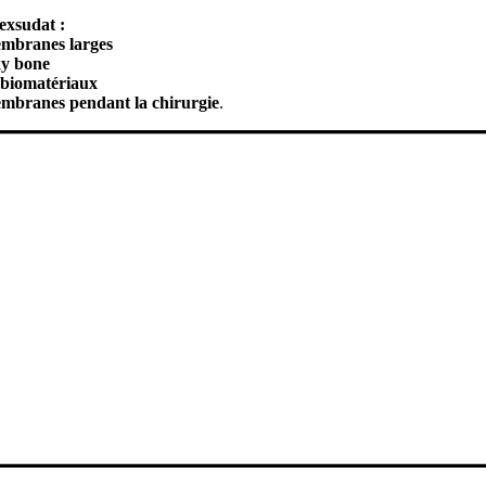
exsudat :
embranes larges
ky bone
 biomatériaux
membranes
pendant la chirurgie
.