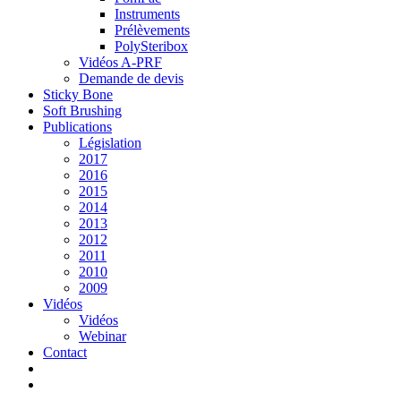
Instruments
Prélèvements
PolySteribox
Vidéos A-PRF
Demande de devis
Sticky Bone
Soft Brushing
Publications
Législation
2017
2016
2015
2014
2013
2012
2011
2010
2009
Vidéos
Vidéos
Webinar
Contact