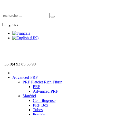
Langues :
+33(0)4 93 85 58 90
Advanced-PRF
PRF Platelet Rich Fibrin
PRF
Advanced PRF
Matériel
Centrifugeuse
PRF Box
Tubes
PomPac