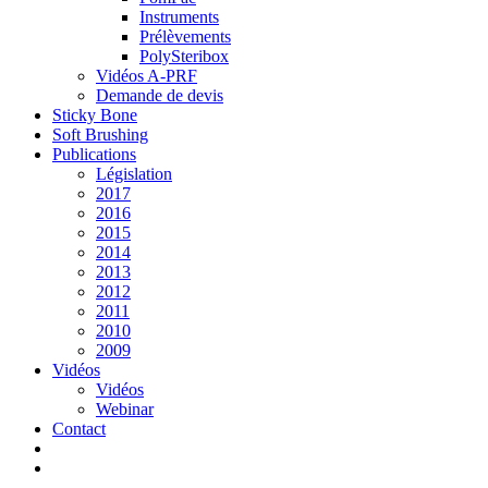
Instruments
Prélèvements
PolySteribox
Vidéos A-PRF
Demande de devis
Sticky Bone
Soft Brushing
Publications
Législation
2017
2016
2015
2014
2013
2012
2011
2010
2009
Vidéos
Vidéos
Webinar
Contact