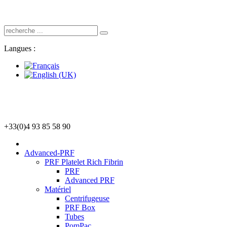
Langues :
+33(0)4 93 85 58 90
Advanced-PRF
PRF Platelet Rich Fibrin
PRF
Advanced PRF
Matériel
Centrifugeuse
PRF Box
Tubes
PomPac