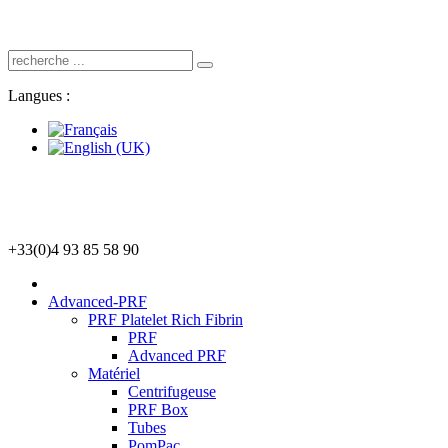
Langues :
+33(0)4 93 85 58 90
Advanced-PRF
PRF Platelet Rich Fibrin
PRF
Advanced PRF
Matériel
Centrifugeuse
PRF Box
Tubes
PomPac