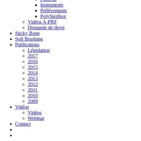
Instruments
Prélèvements
PolySteribox
Vidéos A-PRF
Demande de devis
Sticky Bone
Soft Brushing
Publications
Législation
2017
2016
2015
2014
2013
2012
2011
2010
2009
Vidéos
Vidéos
Webinar
Contact