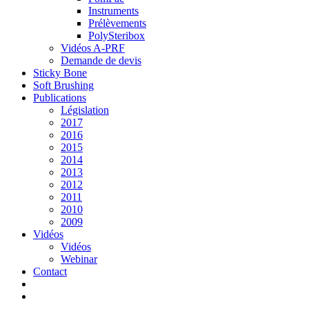
Instruments
Prélèvements
PolySteribox
Vidéos A-PRF
Demande de devis
Sticky Bone
Soft Brushing
Publications
Législation
2017
2016
2015
2014
2013
2012
2011
2010
2009
Vidéos
Vidéos
Webinar
Contact