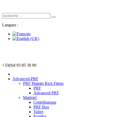
Langues :
+33(0)4 93 85 58 90
Advanced-PRF
PRF Platelet Rich Fibrin
PRF
Advanced PRF
Matériel
Centrifugeuse
PRF Box
Tubes
PomPac