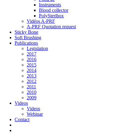
Instruments
Blood collector
PolySteribox
Vidéos A-PRF
A-PRF Quotation request
Sticky Bone
Soft Brushing
Publications
Legislation
2017
2016
2015
2014
2013
2012
2011
2010
2009
Videos
Videos
Webinar
Contact