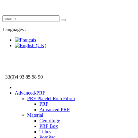
Languages :
+33(0)4 93 85 58 90
Advanced-PRF
PRF Platelet Rich Fibrin
PRF
Advanced PRF
Material
Centrifuge
PRF Box
Tubes
PomPac